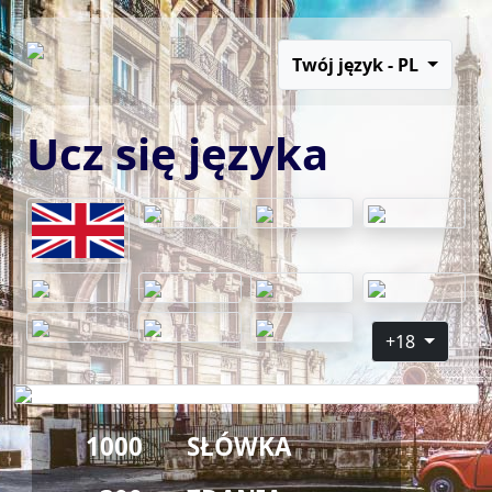
Twój język - PL
Ucz się języka
+18
1000
SŁÓWKA