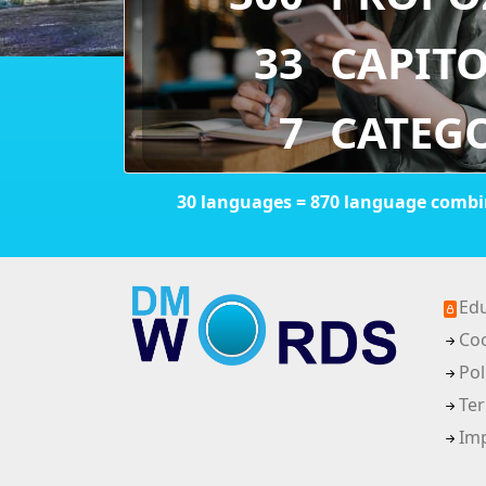
33
CAPIT
7
CATEG
30 languages = 870 language comb
Edu
Coo
Pol
Ter
Im