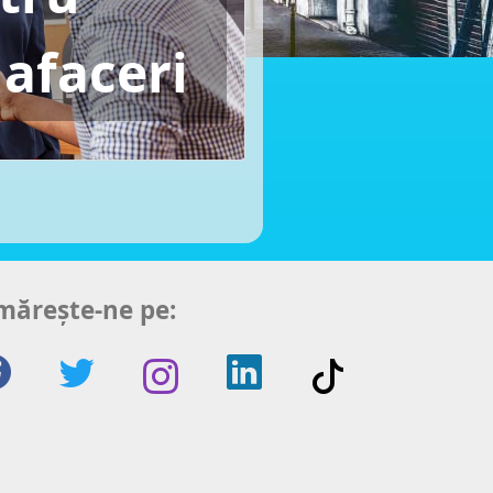
 afaceri
mărește-ne pe: