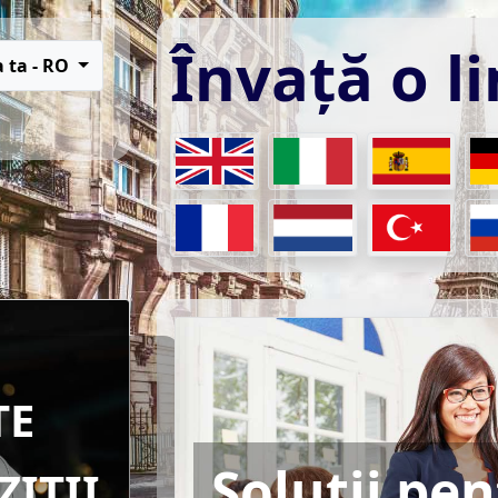
Învață o l
 ta - RO
TE
Soluții pe
IȚII