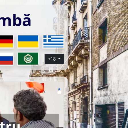
imbă
+18
ntru