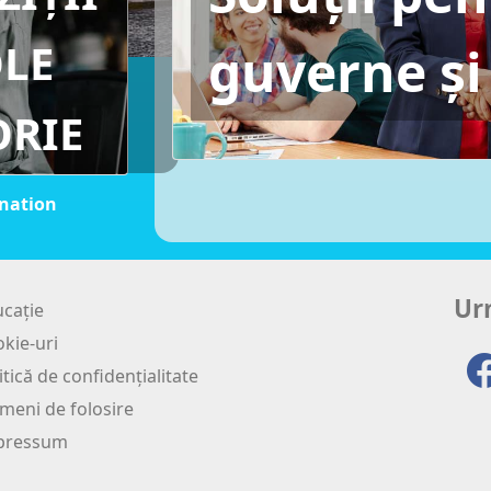
OLE
guverne și
ORIE
ination
Ur
cație
kie-uri
itică de confidențialitate
meni de folosire
pressum