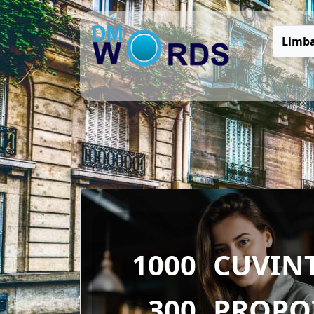
Limba
1000
CUVIN
300
PROPOZ