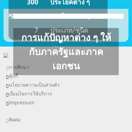
300
ประโยคต่าง ๆ
33
บทเรียนต่าง ๆ
7
ประเภท/ชนิด
การแก้ปัญหาต่าง ๆ ให้
30 languages = 870 language combination
กับภาครัฐและภาค
เอกชน
การศึกษา
คุ้กกี้
นโยบายความเป็นส่วนตัว
เงื่อนไขการใช้บริการ
Impressum
ติดต่อ