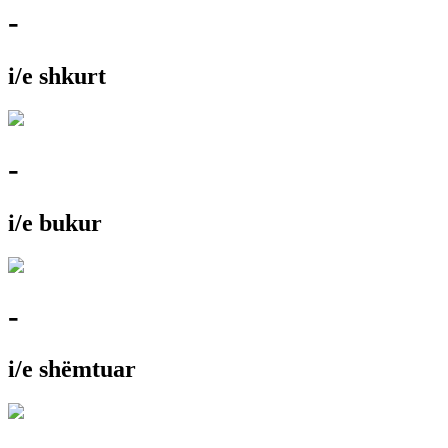
-
i/e shkurt
-
i/e bukur
-
i/e shëmtuar