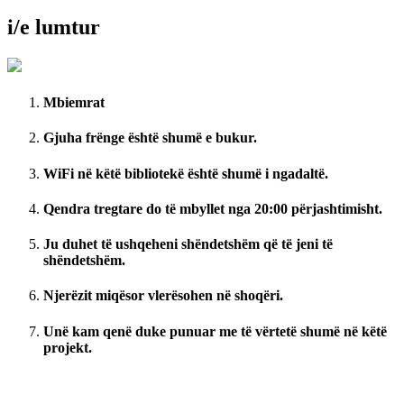
i/e lumtur
Mbiemrat
Gjuha frënge është shumë e bukur.
WiFi në këtë bibliotekë është shumë i ngadaltë.
Qendra tregtare do të mbyllet nga 20:00 përjashtimisht.
Ju duhet të ushqeheni shëndetshëm që të jeni të
shëndetshëm.
Njerëzit miqësor vlerësohen në shoqëri.
Unë kam qenë duke punuar me të vërtetë shumë në këtë
projekt.