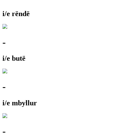
i/e rëndë
-
i/e butë
-
i/e mbyllur
-