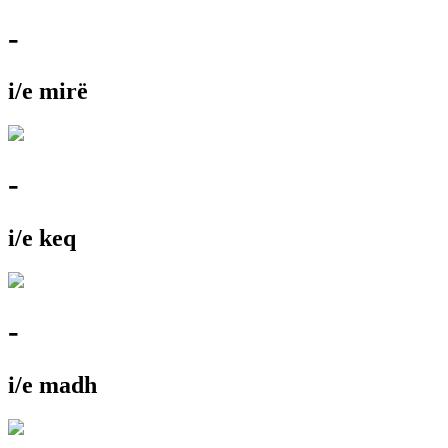
-
i/e mirë
-
i/e keq
-
i/e madh