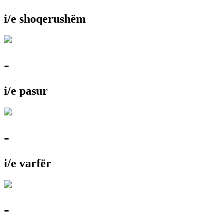
i/e shoqerushëm
-
i/e pasur
-
i/e varfër
-