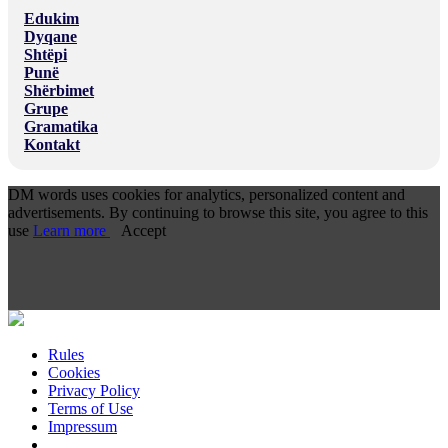
Edukim
Dyqane
Shtëpi
Punë
Shërbimet
Grupe
Gramatika
Kontakt
DM words uses cookies for analytics, personalized content and
advertisements. By continuing to browse this site, you agree to this
use
Learn more
Accept
Rules
Cookies
Privacy Policy
Terms of Use
Impressum