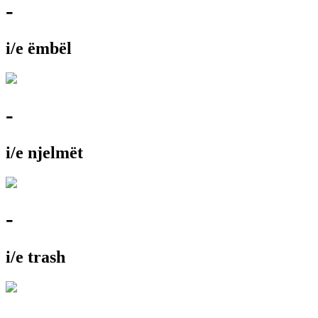
-
i/e ëmbël
-
i/e njelmët
-
i/e trash