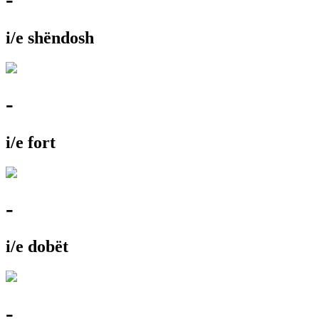
i/e shëndosh
-
i/e fort
-
i/e dobët
-