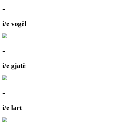
-
i/e vogël
-
i/e gjatë
-
i/e lart