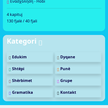
Ενασχόληση - Hobi
4 kapituj
130 fjalë / 40 fjali
Kategori
Edukim
Dyqane
Shtëpi
Punë
Shërbimet
Grupe
Gramatika
Kontakt