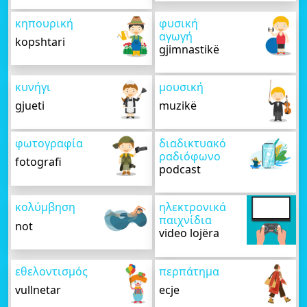
κηπουρική
φυσική
αγωγή
kopshtari
gjimnastikë
κυνήγι
μουσική
gjueti
muzikë
φωτογραφία
διαδικτυακό
ραδιόφωνο
fotografi
podcast
κολύμβηση
ηλεκτρονικά
παιχνίδια
not
video lojëra
εθελοντισμός
περπάτημα
vullnetar
ecje