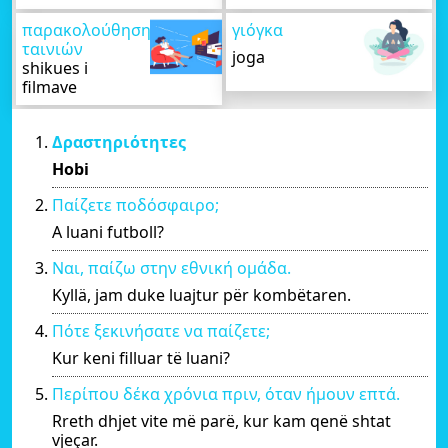
παρακολούθηση
γιόγκα
ταινιών
joga
shikues i
filmave
Δραστηριότητες
Hobi
Παίζετε ποδόσφαιρο;
A luani futboll?
Ναι, παίζω στην εθνική ομάδα.
Kyllä, jam duke luajtur për kombëtaren.
Πότε ξεκινήσατε να παίζετε;
Kur keni filluar të luani?
Περίπου δέκα χρόνια πριν, όταν ήμουν επτά.
Rreth dhjet vite më parë, kur kam qenë shtat
vjeçar.