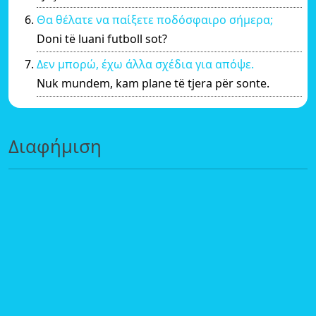
Θα θέλατε να παίξετε ποδόσφαιρο σήμερα;
Doni të luani futboll sot?
Δεν μπορώ, έχω άλλα σχέδια για απόψε.
Nuk mundem, kam plane të tjera për sonte.
Διαφήμιση