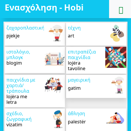
Ενασχόληση - Hobi
ζαχαροπλαστική
τέχνη
pjekje
art
ιστολόγιο,
επιτραπέζια
μπλογκ
παιχνίδια
blogim
lojëra
tavoline
παιχνίδια με
μαγειρική
χαρτιά/
gatim
τράπουλα
lojëra me
letra
σχέδιο,
άθληση
ζωγραφική
palestër
vizatim