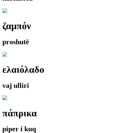
ζαμπόν
proshutë
ελαιόλαδο
vaj ulliri
πάπρικα
piper i kuq