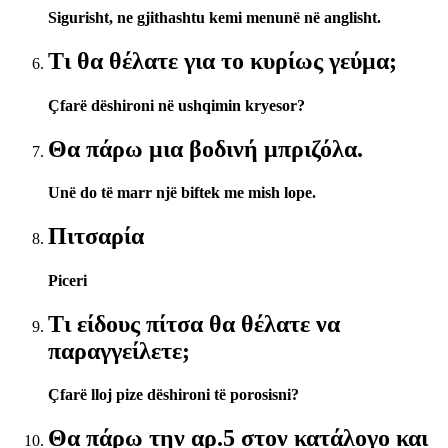
Sigurisht, ne gjithashtu kemi menunë në anglisht.
Τι θα θέλατε για το κυρίως γεύμα;
Çfarë dëshironi në ushqimin kryesor?
Θα πάρω μια βοδινή μπριζόλα.
Unë do të marr një biftek me mish lope.
Πιτσαρία
Piceri
Τι είδους πίτσα θα θέλατε να
παραγγείλετε;
Çfarë lloj pize dëshironi të porosisni?
Θα πάρω την αρ.5 στον κατάλογο και