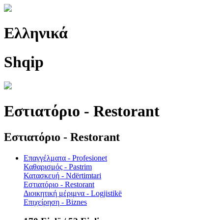
Ελληνικά
Shqip
Εστιατόριο - Restorant
Εστιατόριο - Restorant
Επαγγέλματα - Profesionet
Καθαρισμός - Pastrim
Κατασκευή - Ndërtimtari
Εστιατόριο - Restorant
Διοικητική μέριμνα - Logjistikë
Επιχείρηση - Biznes