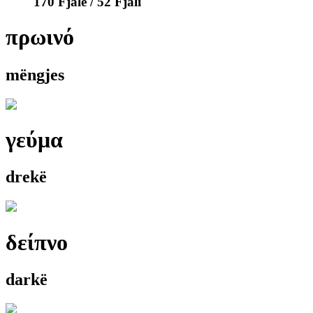
170 Fjalë / 52 Fjali
πρωινό
mëngjes
γεύμα
drekë
δείπνο
darkë