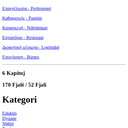
Επαγγέλματα - Profesionet
Καθαρισμός - Pastrim
Κατασκευή - Ndërtimtari
Εστιατόριο - Restorant
Διοικητική μέριμνα - Logjistikë
Επιχείρηση - Biznes
6 Kapituj
170 Fjalë / 52 Fjali
Kategori
Edukim
Dyqane
Shtëpi