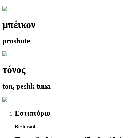
μπέικον
proshutë
τόνος
ton, peshk tuna
Εστιατόριο
Restorant