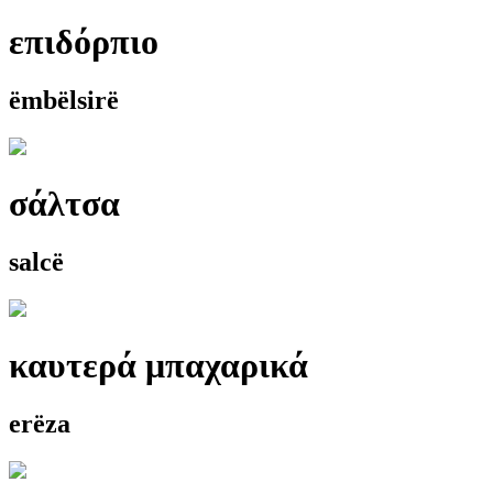
επιδόρπιο
ëmbëlsirë
σάλτσα
salcë
καυτερά μπαχαρικά
erëza