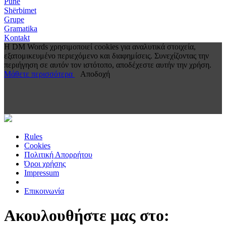
Punë
Shërbimet
Grupe
Gramatika
Kontakt
Η DM Words χρησιμοποιεί cookies για αναλυτικά στοιχεία,
εξατομικευμένο περιεχόμενο και διαφημίσεις. Συνεχίζοντας την
περιήγηση σε αυτόν τον ιστότοπο, αποδέχεστε αυτήν την χρήση.
Μάθετε περισσότερα
Αποδοχή
Rules
Cookies
Πολιτική Απορρήτου
Όροι χρήσης
Impressum
Επικοινωνία
Ακουλουθήστε μας στο: