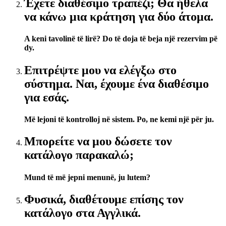
Έχετε διαθέσιμο τραπέζι; Θα ήθελα
να κάνω μια κράτηση για δύο άτομα.
A keni tavolinë të lirë? Do të doja të beja një rezervim pë
dy.
Επιτρέψτε μου να ελέγξω στο
σύστημα. Ναι, έχουμε ένα διαθέσιμο
για εσάς.
Më lejoni të kontrolloj në sistem. Po, ne kemi një për ju.
Μπορείτε να μου δώσετε τον
κατάλογο παρακαλώ;
Mund të më jepni menunë, ju lutem?
Φυσικά, διαθέτουμε επίσης τον
κατάλογο στα Αγγλικά.