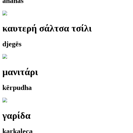
ananas
καυτερή σάλτσα τσίλι
djegës
μανιτάρι
kërpudha
γαρίδα
karkaleca