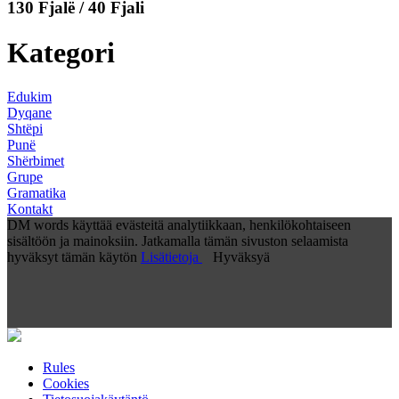
130 Fjalë / 40 Fjali
Kategori
Edukim
Dyqane
Shtëpi
Punë
Shërbimet
Grupe
Gramatika
Kontakt
DM words käyttää evästeitä analytiikkaan, henkilökohtaiseen
sisältöön ja mainoksiin. Jatkamalla tämän sivuston selaamista
hyväksyt tämän käytön
Lisätietoja
Hyväksyä
Rules
Cookies