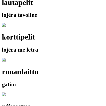
lautapelit
lojëra tavoline
korttipelit
lojëra me letra
ruoanlaitto
gatim