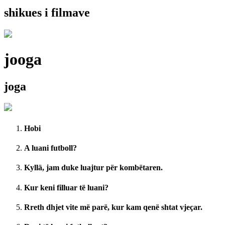
shikues i filmave
jooga
joga
Hobi
A luani futboll?
Kyllä, jam duke luajtur për kombëtaren.
Kur keni filluar të luani?
Rreth dhjet vite më parë, kur kam qenë shtat vjeçar.