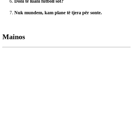
Doni të luani futboll sot?
Nuk mundem, kam plane të tjera për sonte.
Mainos