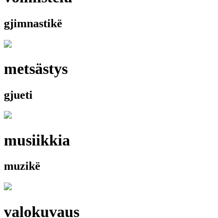
gjimnastikë
metsästys
gjueti
musiikkia
muzikë
valokuvaus