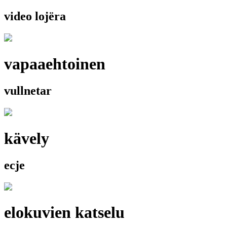
video lojëra
vapaaehtoinen
vullnetar
kävely
ecje
elokuvien katselu