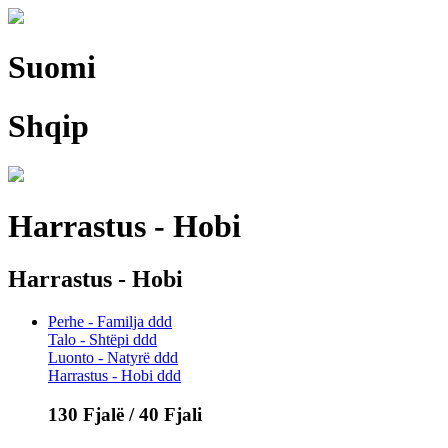
Suomi
Shqip
Harrastus - Hobi
Harrastus - Hobi
Perhe - Familja ddd
Talo - Shtëpi ddd
Luonto - Natyrë ddd
Harrastus - Hobi ddd
130 Fjalë / 40 Fjali