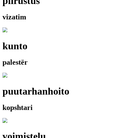
piirustus
vizatim
kunto
palestër
puutarhanhoito
kopshtari
voimistelu