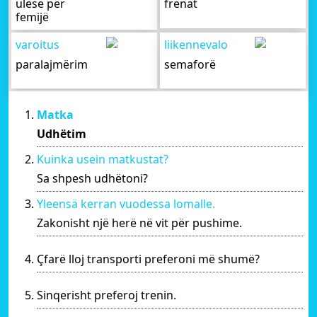
ulëse për
frenat
femijë
varoitus
liikennevalo
paralajmërim
semaforë
Matka
Udhëtim
Kuinka usein matkustat?
Sa shpesh udhëtoni?
Yleensä kerran vuodessa lomalle.
Zakonisht një herë në vit për pushime.
Çfarë lloj transporti preferoni më shumë?
Sinqerisht preferoj trenin.