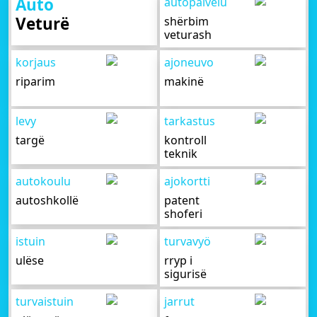
Auto
autopalvelu
Veturë
shërbim
veturash
korjaus
ajoneuvo
riparim
makinë
levy
tarkastus
targë
kontroll
teknik
autokoulu
ajokortti
autoshkollë
patent
shoferi
istuin
turvavyö
ulëse
rryp i
sigurisë
turvaistuin
jarrut