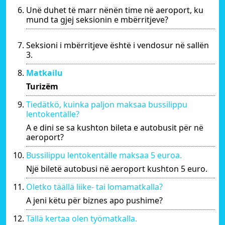
Unë duhet të marr nënën time në aeroport, ku
mund ta gjej seksionin e mbërritjeve?
Seksioni i mbërritjeve është i vendosur në sallën
3.
Matkailu
Turizëm
Tiedätkö, kuinka paljon maksaa bussilippu
lentokentälle?
A e dini se sa kushton bileta e autobusit për në
aeroport?
Bussilippu lentokentälle maksaa 5 euroa.
Një biletë autobusi në aeroport kushton 5 euro.
Oletko täällä liike- tai lomamatkalla?
A jeni këtu për biznes apo pushime?
Tällä kertaa olen työmatkalla.