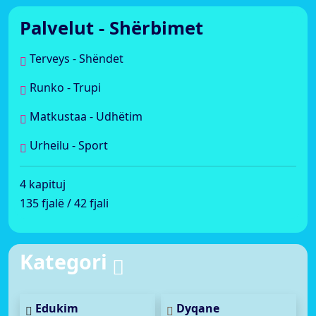
Palvelut - Shërbimet
Terveys - Shëndet
Runko - Trupi
Matkustaa - Udhëtim
Urheilu - Sport
4 kapituj
135 fjalë / 42 fjali
Kategori
Edukim
Dyqane