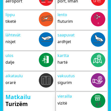
aeroport
port, liman
lippu
lento
tiketë
fluturim
lähtevät
saapuvat
nisjet
ardhjet
ulos
kartta
dalje
hartë
aikataulu
vakuutus
orarë
sigurim
Matkailu
vierailla
Turizëm
vizitë