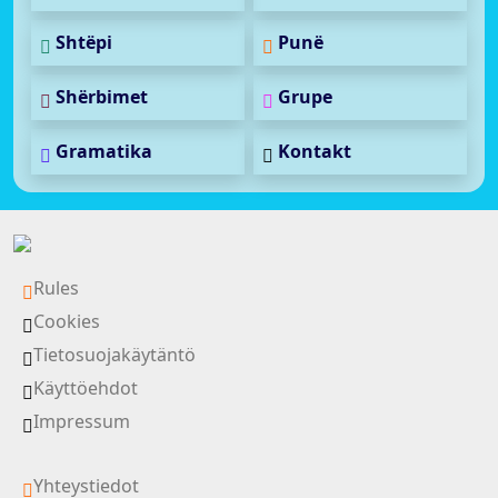
Shtëpi
Punë
Shërbimet
Grupe
Gramatika
Kontakt
Rules
Cookies
Tietosuojakäytäntö
Käyttöehdot
Impressum
Yhteystiedot