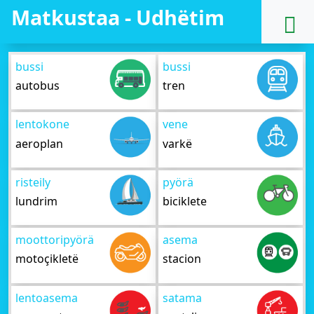
Matkustaa - Udhëtim
bussi
bussi
autobus
tren
lentokone
vene
aeroplan
varkë
risteily
pyörä
lundrim
biciklete
moottoripyörä
asema
motoçikletë
stacion
lentoasema
satama