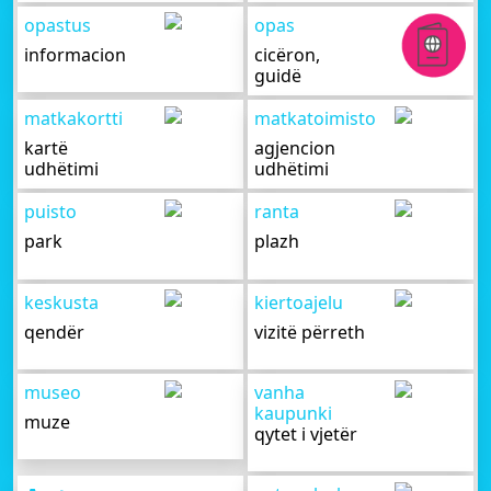
opastus
opas
informacion
cicëron,
guidë
matkakortti
matkatoimisto
kartë
agjencion
udhëtimi
udhëtimi
puisto
ranta
park
plazh
keskusta
kiertoajelu
qendër
vizitë përreth
museo
vanha
kaupunki
muze
qytet i vjetër