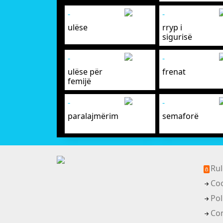
-
-
ulëse
rryp i
sigurisë
-
-
ulëse për
frenat
femijë
-
-
paralajmërim
semaforë
Rul
Co
Pol
Con