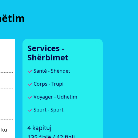
hëtim
Services -
Shërbimet
Santé - Shëndet
Corps - Trupi
Voyager - Udhëtim
Sport - Sport
4 kapituj
 ku
135 fjalë / 42 fjali