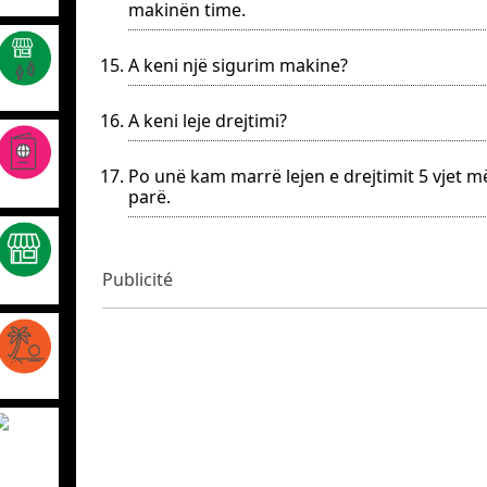
makinën time.
A keni një sigurim makine?
A keni leje drejtimi?
Po unë kam marrë lejen e drejtimit 5 vjet m
parë.
Publicité