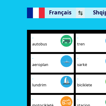
Français
Shqi
-
-
autobus
tren
-
-
aeroplan
varkë
-
-
lundrim
biciklete
-
-
motoçikletë
stacion