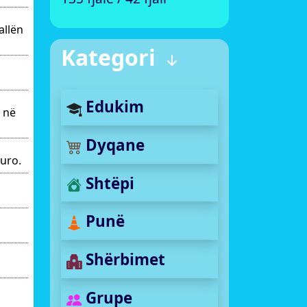
allën
Kategori
Edukim
r në
Dyqane
uro.
Shtëpi
Punë
Shërbimet
Grupe