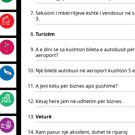
Seksioni i mbërritjeve është i vendosur në s
3.
Turizëm
A e dini se sa kushton bileta e autobusit pë
aeroport?
Një biletë autobusi në aeroport kushton 5 e
A jeni këtu për biznes apo pushime?
Kësaj here jam në udhëtim për biznes.
Veturë
Kam pasur një aksident, duhet të riparoj