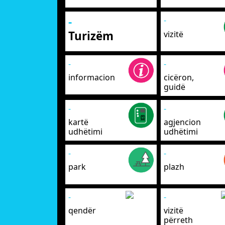
-
-
Turizëm
vizitë
-
-
informacion
cicëron,
guidë
-
-
kartë
agjencion
udhëtimi
udhëtimi
-
-
park
plazh
-
-
qendër
vizitë
përreth