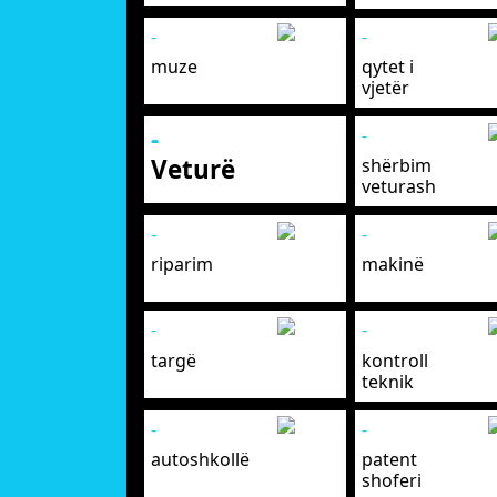
-
-
muze
qytet i
vjetër
-
-
Veturë
shërbim
veturash
-
-
riparim
makinë
-
-
targë
kontroll
teknik
-
-
autoshkollë
patent
shoferi