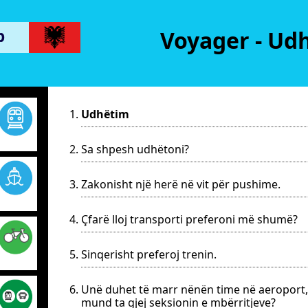
p
Voyager - Ud
Udhëtim
Sa shpesh udhëtoni?
Zakonisht një herë në vit për pushime.
Çfarë lloj transporti preferoni më shumë?
Sinqerisht preferoj trenin.
Unë duhet të marr nënën time në aeroport,
mund ta gjej seksionin e mbërritjeve?