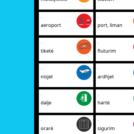
-
-
aeroport
port, liman
-
-
tiketë
fluturim
-
-
nisjet
ardhjet
-
-
dalje
hartë
-
-
orarë
sigurim