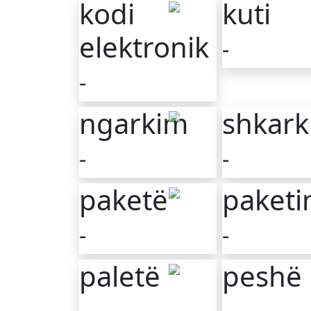
kodi
kuti
elektronik
-
-
ngarkim
shkar
-
-
paketë
paket
-
-
paletë
peshë