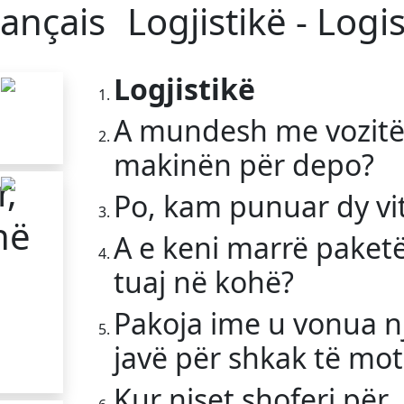
rançais
Logjistikë - Logi
Logjistikë
A mundesh me vozit
makinën për depo?
r,
Po, kam punuar dy vi
në
A e keni marrë paket
tuaj në kohë?
Pakoja ime u vonua n
javë për shkak të moti
Kur niset shoferi për