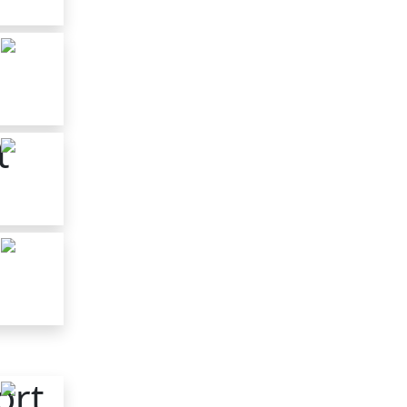
t
ort