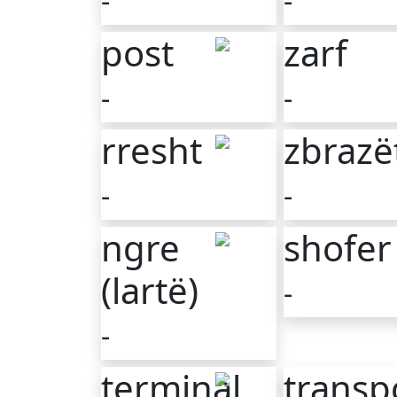
-
-
post
zarf
-
-
rresht
zbrazë
-
-
ngre
shofer
(lartë)
-
-
terminal
transp