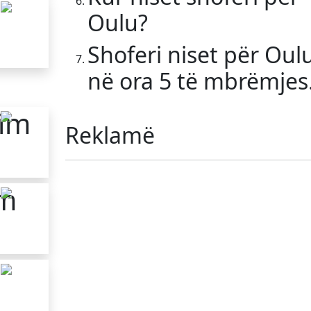
Oulu?
Shoferi niset për Oul
në ora 5 të mbrëmjes
kim
Reklamë
im