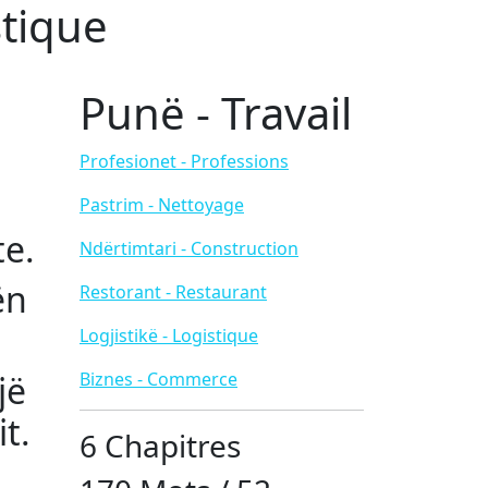
stique
Punë - Travail
ë
Profesionet - Professions
Pastrim - Nettoyage
te.
Ndërtimtari - Construction
ën
Restorant - Restaurant
Logjistikë - Logistique
jë
Biznes - Commerce
t.
6 Chapitres