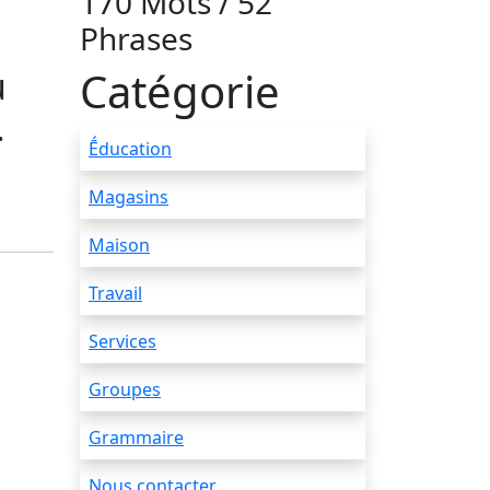
170 Mots / 52
Phrases
Catégorie
u
.
Ḗducation
Magasins
Maison
Travail
Services
Groupes
Grammaire
Nous contacter