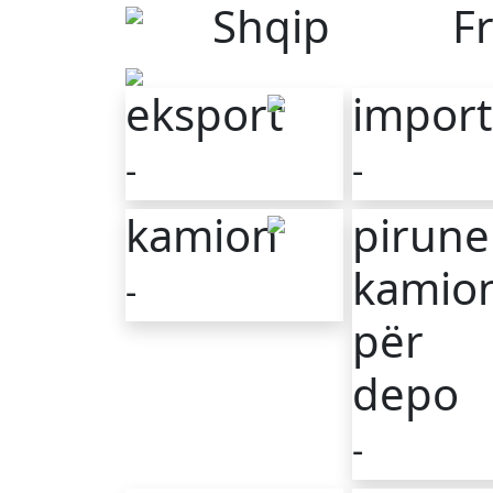
Shqip
F
eksport
import
-
-
kamion
pirune
kamio
-
për
depo
-