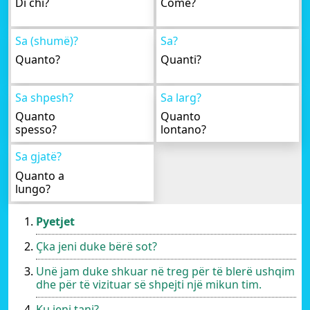
Di chi?
Come?
Sa (shumë)?
Sa?
Quanto?
Quanti?
Sa shpesh?
Sa larg?
Quanto
Quanto
spesso?
lontano?
Sa gjatë?
Quanto a
lungo?
Pyetjet
Çka jeni duke bërë sot?
Unë jam duke shkuar në treg për të blerë ushqim
dhe për të vizituar së shpejti një mikun tim.
Ku jeni tani?