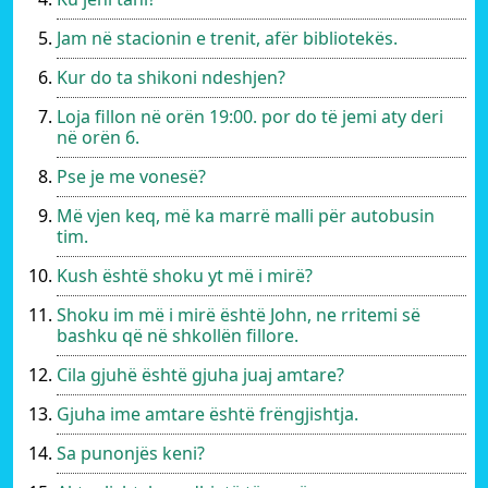
Jam në stacionin e trenit, afër bibliotekës.
Kur do ta shikoni ndeshjen?
Loja fillon në orën 19:00. por do të jemi aty deri
në orën 6.
Pse je me vonesë?
Më vjen keq, më ka marrë malli për autobusin
tim.
Kush është shoku yt më i mirë?
Shoku im më i mirë është John, ne rritemi së
bashku që në shkollën fillore.
Cila gjuhë është gjuha juaj amtare?
Gjuha ime amtare është frëngjishtja.
Sa punonjës keni?