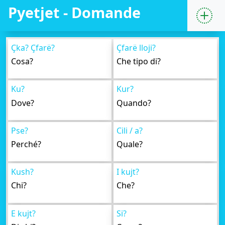
Pyetjet - Domande
Çka? Çfarë?
Çfarë lloji?
Cosa?
Che tipo di?
Ku?
Kur?
Dove?
Quando?
Pse?
Cili / a?
Perché?
Quale?
Kush?
I kujt?
Chi?
Che?
E kujt?
Si?