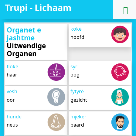
Trupi - Lichaam
Organet e
kokë
jashtme
hoofd
Uitwendige
Organen
flokë
syri
haar
oog
vesh
fytyrë
oor
gezicht
hundë
mjekër
neus
baard