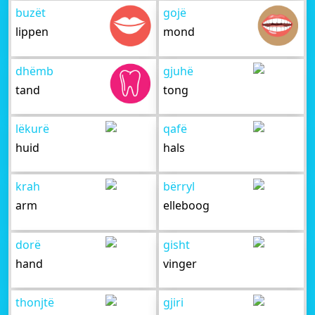
buzët
gojë
lippen
mond
dhëmb
gjuhë
tand
tong
lëkurë
qafë
huid
hals
krah
bërryl
arm
elleboog
dorë
gisht
hand
vinger
thonjtë
gjiri