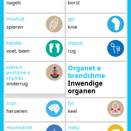
nagels
borst
muskujt
gju
spieren
knie
këmbë
shpinë
voet, been
rug
Organet e
pjesa e
poshtme e
brendshme
shpinës
Inwendige
onderrug
organen
truri
fyt
hersenen
keel
mushkëritë
mëlçi