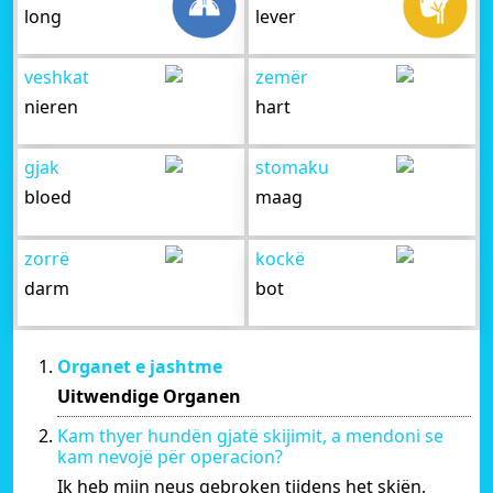
long
lever
veshkat
zemër
nieren
hart
gjak
stomaku
bloed
maag
zorrë
kockë
darm
bot
Organet e jashtme
Uitwendige Organen
Kam thyer hundën gjatë skijimit, a mendoni se
kam nevojë për operacion?
Ik heb mijn neus gebroken tijdens het skiën,