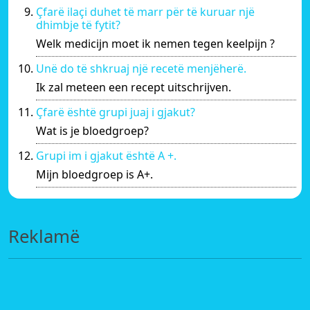
Çfarë ilaçi duhet të marr për të kuruar një
dhimbje të fytit?
Welk medicijn moet ik nemen tegen keelpijn ?
Unë do të shkruaj një recetë menjëherë.
Ik zal meteen een recept uitschrijven.
Çfarë është grupi juaj i gjakut?
Wat is je bloedgroep?
Grupi im i gjakut është A +.
Mijn bloedgroep is A+.
Reklamë