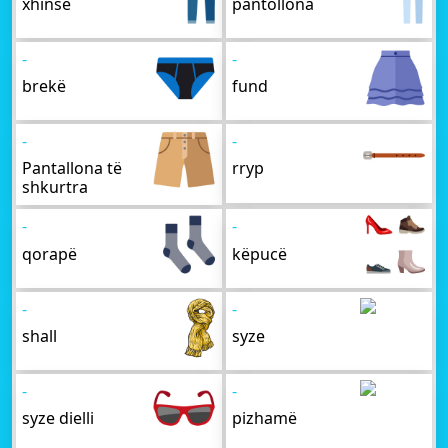
xhinse
pantollona
-
-
brekë
fund
-
-
Pantallona të
rryp
shkurtra
-
-
qorapë
këpucë
-
-
shall
syze
-
-
syze dielli
pizhamë