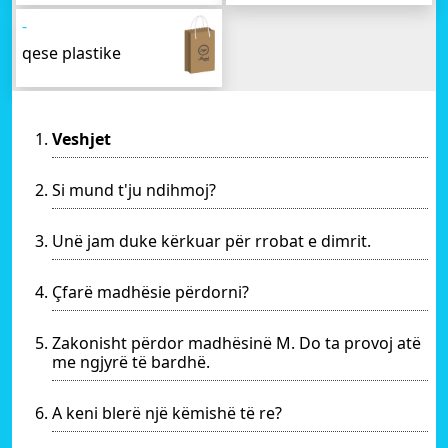
-
qese plastike
Veshjet
Si mund t'ju ndihmoj?
Unë jam duke kërkuar për rrobat e dimrit.
Çfarë madhësie përdorni?
Zakonisht përdor madhësinë M. Do ta provoj atë
me ngjyrë të bardhë.
A keni blerë një këmishë të re?