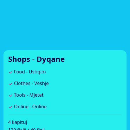
Shops - Dyqane
Food - Ushqim
Clothes - Veshje
Tools - Mjetet
Online - Online
4 kapituj
120 fjalë / 40 fjali