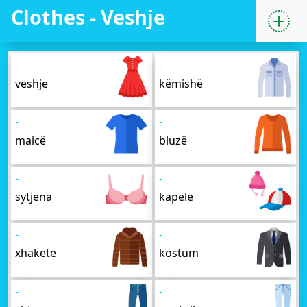
Clothes - Veshje
-
-
veshje
këmishë
-
-
maicë
bluzë
-
-
sytjena
kapelë
-
-
xhaketë
kostum
-
-