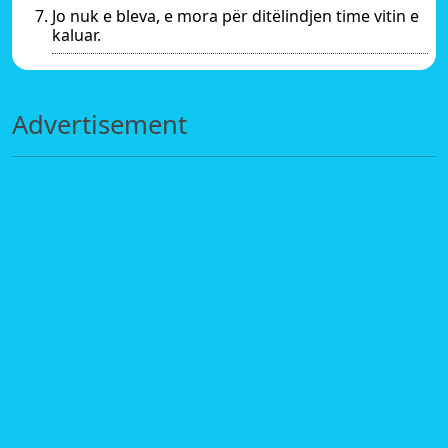
Jo nuk e bleva, e mora për ditëlindjen time vitin e
kaluar.
Advertisement