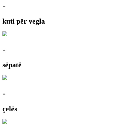
-
kuti për vegla
-
sëpatë
-
çelës