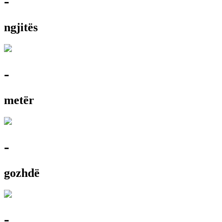
-
ngjitës
-
metër
-
gozhdë
-