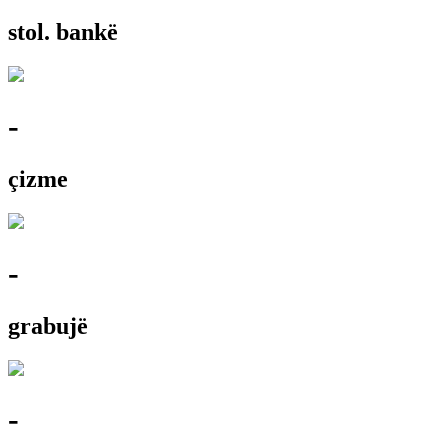
stol. bankë
-
çizme
-
grabujë
-