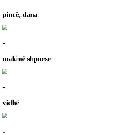
pincë, dana
-
makinë shpuese
-
vidhë
-