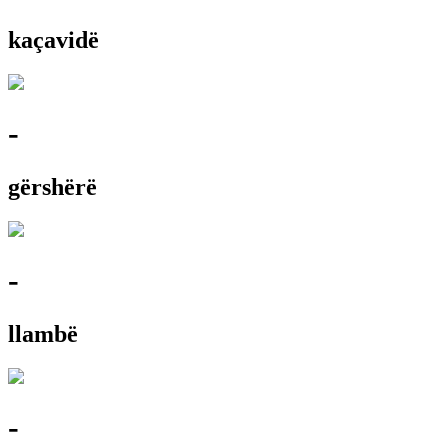
kaçavidë
-
gërshërë
-
llambë
-