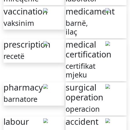
vaccination
medicament
vaksinim
barnë,
ilaҫ
prescription
medical
certification
recetë
certifikat
mjeku
pharmacy
surgical
operation
barnatore
operacion
labour
accident