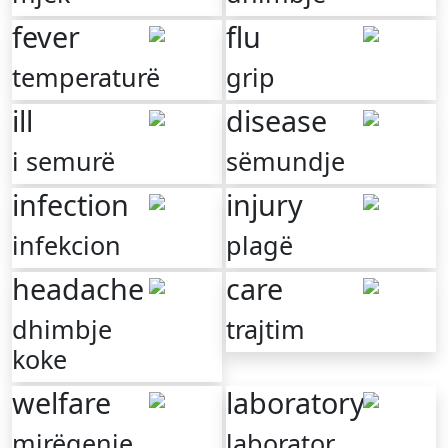
fever
flu
temperaturë
grip
ill
disease
i semurë
sëmundje
infection
injury
infekcion
plagë
headache
care
dhimbje
trajtim
koke
welfare
laboratory
mirëqenie
laborator