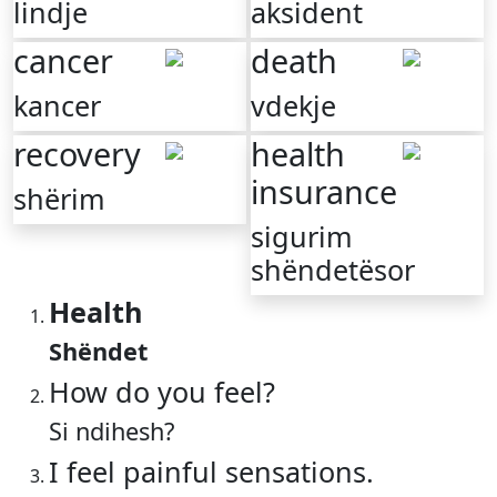
lindje
aksident
cancer
death
kancer
vdekje
recovery
health
insurance
shërim
sigurim
shëndetësor
Health
Shëndet
How do you feel?
Si ndihesh?
I feel painful sensations.