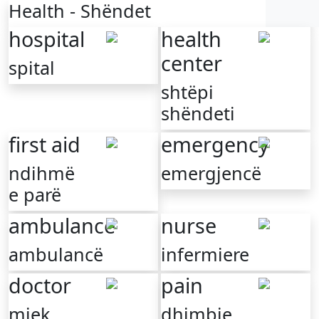
Health - Shëndet
hospital
health
center
spital
shtëpi
shëndeti
first aid
emergency
ndihmë
emergjencë
e parë
ambulance
nurse
ambulancë
infermiere
doctor
pain
mjek
dhimbje