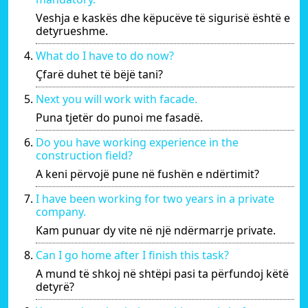
Veshja e kaskës dhe këpucëve të sigurisë është e
detyrueshme.
What do I have to do now?
Çfarë duhet të bëjë tani?
Next you will work with facade.
Puna tjetër do punoi me fasadë.
Do you have working experience in the
construction field?
A keni përvojë pune në fushën e ndërtimit?
I have been working for two years in a private
company.
Kam punuar dy vite në një ndërmarrje private.
Can I go home after I finish this task?
A mund të shkoj në shtëpi pasi ta përfundoj këtë
detyrë?