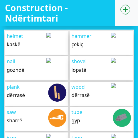
Construction -
Ndërtimtari
helmet
hammer
kaskë
çekiç
nail
shovel
gozhdë
lopatë
plank
wood
dërrasë
dërrasë
saw
tube
sharrë
gyp
iron
tape