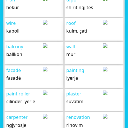
hekur
shirit ngjitës
wire
roof
kaboll
kulm, çati
balcony
wall
ballkon
mur
facade
painting
fasadë
lyerje
paint roller
plaster
cilindër lyerje
suvatim
carpenter
renovation
ngjyrosje
rinovim