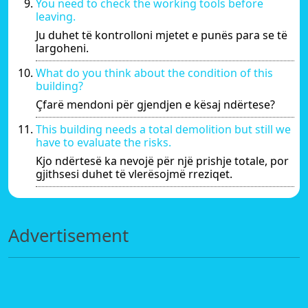
You need to check the working tools before
leaving.
Ju duhet të kontrolloni mjetet e punës para se të
largoheni.
What do you think about the condition of this
building?
Çfarë mendoni për gjendjen e kësaj ndërtese?
This building needs a total demolition but still we
have to evaluate the risks.
Kjo ndërtesë ka nevojë për një prishje totale, por
gjithsesi duhet të vlerësojmë rreziqet.
Advertisement