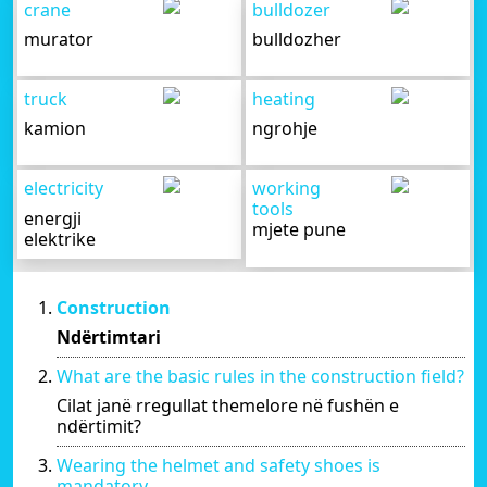
crane
bulldozer
murator
bulldozher
truck
heating
kamion
ngrohje
electricity
working
tools
energji
mjete pune
elektrike
Construction
Ndërtimtari
What are the basic rules in the construction field?
Cilat janë rregullat themelore në fushën e
ndërtimit?
Wearing the helmet and safety shoes is
mandatory.