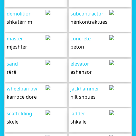
demolition
subcontractor
shkatërrim
nënkontraktues
master
concrete
mjeshtër
beton
sand
elevator
rërë
ashensor
wheelbarrow
jackhammer
karrocë dore
hilt shpues
scaffolding
ladder
skelë
shkallë