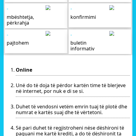
-
-
mbështetja,
konfirmimi
përkrahja
-
-
pajtohem
buletin
informativ
Online
Unë do të doja të përdor kartën time të blerjeve
në internet, por nuk e di se si.
Duhet të vendosni vetëm emrin tuaj të plotë dhe
numrat e kartës suaj dhe të vërtetoni.
Së pari duhet të regjistroheni nëse dëshironi të
paguani me kartë krediti, a do të dëshironit ta