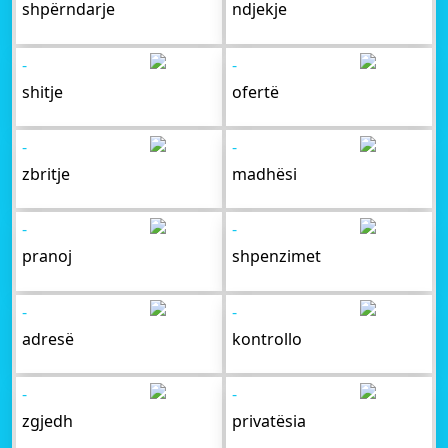
shpërndarje
ndjekje
-
-
shitje
ofertë
-
-
zbritje
madhësi
-
-
pranoj
shpenzimet
-
-
adresë
kontrollo
-
-
zgjedh
privatësia