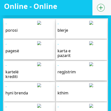
Online - Online
-
-
porosi
blerje
-
-
pagesë
karta e
pazarit
-
-
kartelë
regjistrim
krediti
-
-
hyni brenda
kthim
-
-