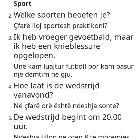
Sport
Welke sporten beoefen je?
Çfarë lloj sportesh praktikoni?
Ik heb vroeger gevoetbald, maar
ik heb een knieblessure
opgelopen.
Unë kam luajtur futboll por kam pasur
një dëmtim në gju.
Hoe laat is de wedstrijd
vanavond?
Në çfarë orë është ndeshja sonte?
De wedstrijd begint om 20.00
uur.
Ndeshja fillon në orën 8 të mbremjës.