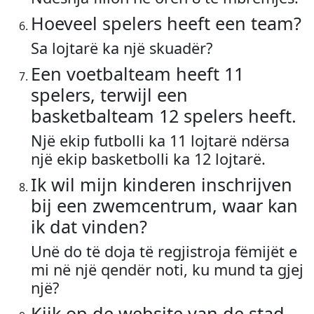
Hoeveel spelers heeft een team?
Sa lojtarë ka një skuadër?
Een voetbalteam heeft 11
spelers, terwijl een
basketbalteam 12 spelers heeft.
Një ekip futbolli ka 11 lojtarë ndërsa
një ekip basketbolli ka 12 lojtarë.
Ik wil mijn kinderen inschrijven
bij een zwemcentrum, waar kan
ik dat vinden?
Unë do të doja të regjistroja fëmijët e
mi në një qendër noti, ku mund ta gjej
një?
Kijk op de website van de stad