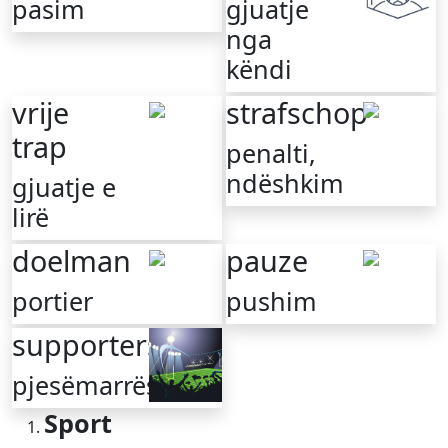
pasim
gjuatje
nga
këndi
vrije
strafschop
trap
penalti,
ndëshkim
gjuatje e
lirë
doelman
pauze
portier
pushim
supporters
pjesëmarrësit
Sport