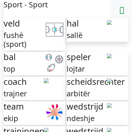
Sport - Sport
veld
hal
fushë
sallë
(sport)
bal
speler
top
lojtar
coach
scheidsrechter
trajner
arbitër
team
wedstrijd
ekip
ndeshje
trainingen
wedstrijd