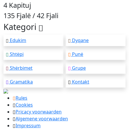
4 Kapituj
135 Fjalë / 42 Fjali
Kategori
Edukim
Dyqane
Shtëpi
Punë
Shërbimet
Grupe
Gramatika
Kontakt
Rules
Cookies
Pricacy voorwaarden
Algemene voorwaarden
Impressum