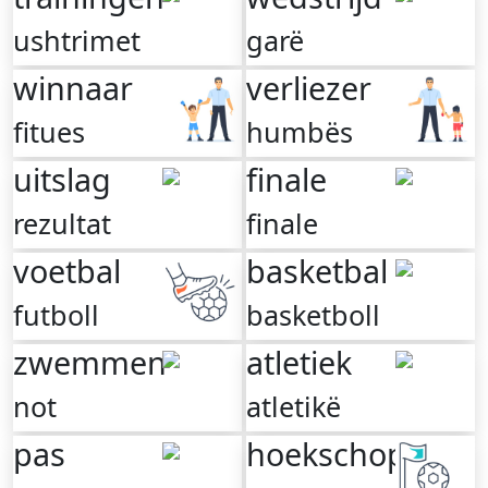
ushtrimet
garë
winnaar
verliezer
fitues
humbës
uitslag
finale
rezultat
finale
voetbal
basketbal
futboll
basketboll
zwemmen
atletiek
not
atletikë
pas
hoekschop