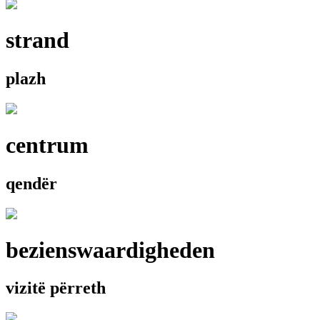
strand
plazh
centrum
qendër
bezienswaardigheden
vizitë përreth