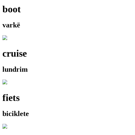
boot
varkë
cruise
lundrim
fiets
biciklete