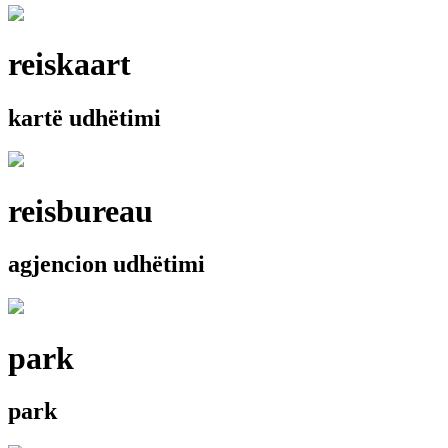
reiskaart
kartë udhëtimi
reisbureau
agjencion udhëtimi
park
park