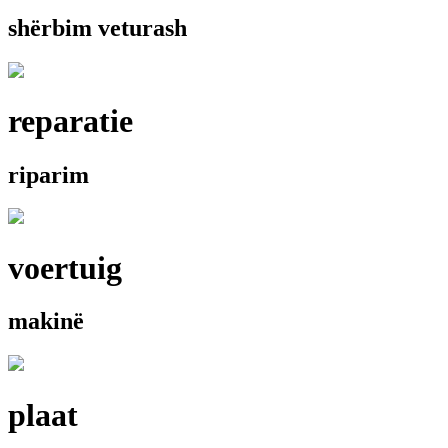
shërbim veturash
reparatie
riparim
voertuig
makinë
plaat