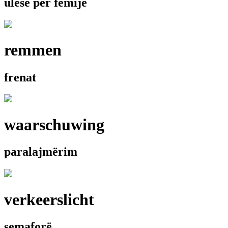
ulëse për femijë
remmen
frenat
waarschuwing
paralajmërim
verkeerslicht
semaforë