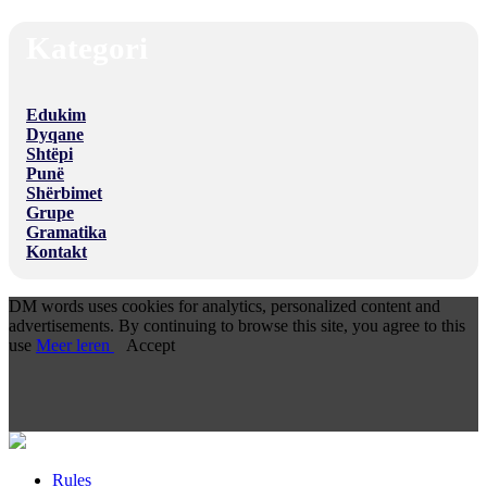
Kategori
Edukim
Dyqane
Shtëpi
Punë
Shërbimet
Grupe
Gramatika
Kontakt
DM words uses cookies for analytics, personalized content and
advertisements. By continuing to browse this site, you agree to this
use
Meer leren
Accept
Rules