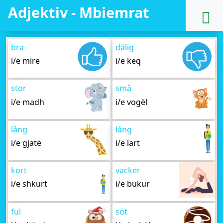
Adjektiv - Mbiemrat
bra
dålig
i/e mirë
i/e keq
stor
små
i/e madh
i/e vogël
lång
lång
i/e gjatë
i/e lart
kort
vacker
i/e shkurt
i/e bukur
ful
söt