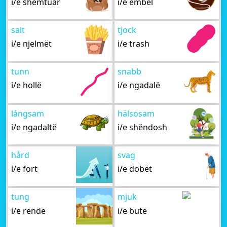
i/e shëmtuar
i/e ëmbël
salt
tjock
i/e njelmët
i/e trash
tunn
snabb
i/e hollë
i/e ngadalë
långsam
hälsosam
i/e ngadaltë
i/e shëndosh
hård
svag
i/e fort
i/e dobët
tung
mjuk
i/e rëndë
i/e butë