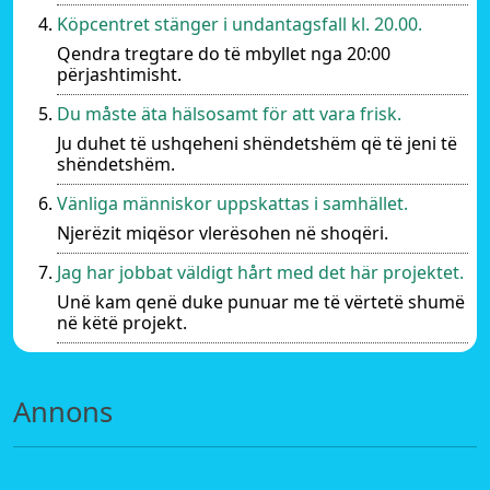
Köpcentret stänger i undantagsfall kl. 20.00.
Qendra tregtare do të mbyllet nga 20:00
përjashtimisht.
Du måste äta hälsosamt för att vara frisk.
Ju duhet të ushqeheni shëndetshëm që të jeni të
shëndetshëm.
Vänliga människor uppskattas i samhället.
Njerëzit miqësor vlerësohen në shoqëri.
Jag har jobbat väldigt hårt med det här projektet.
Unë kam qenë duke punuar me të vërtetë shumë
në këtë projekt.
Annons