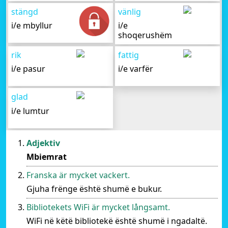
stängd
vänlig
i/e mbyllur
i/e
shoqerushëm
rik
fattig
i/e pasur
i/e varfër
glad
i/e lumtur
Adjektiv
Mbiemrat
Franska är mycket vackert.
Gjuha frënge është shumë e bukur.
Bibliotekets WiFi är mycket långsamt.
WiFi në këtë bibliotekë është shumë i ngadaltë.