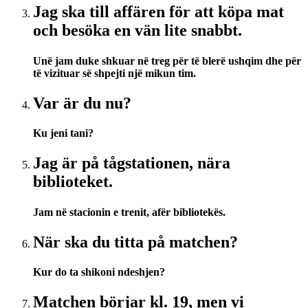
Jag ska till affären för att köpa mat
och besöka en vän lite snabbt.
Unë jam duke shkuar në treg për të blerë ushqim dhe për
të vizituar së shpejti një mikun tim.
Var är du nu?
Ku jeni tani?
Jag är på tågstationen, nära
biblioteket.
Jam në stacionin e trenit, afër bibliotekës.
När ska du titta på matchen?
Kur do ta shikoni ndeshjen?
Matchen börjar kl. 19, men vi