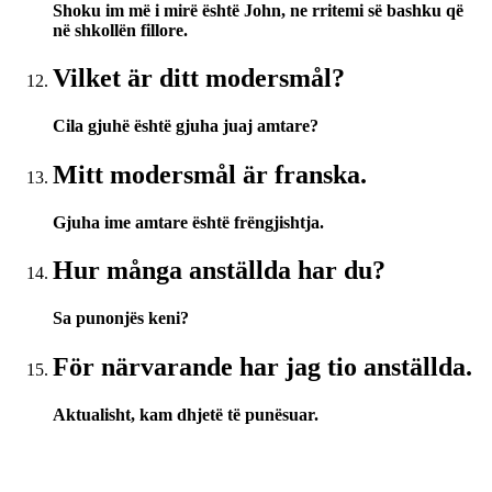
Shoku im më i mirë është John, ne rritemi së bashku që
në shkollën fillore.
Vilket är ditt modersmål?
Cila gjuhë është gjuha juaj amtare?
Mitt modersmål är franska.
Gjuha ime amtare është frëngjishtja.
Hur många anställda har du?
Sa punonjës keni?
För närvarande har jag tio anställda.
Aktualisht, kam dhjetë të punësuar.