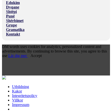
Edukim
Dyqane
Shtëpi
Punë
Shërbimet
Grupe
Gramatika
Kontakt
DM words uses cookies for analytics, personalized content and
advertisements. By continuing to browse this site, you agree to this
use
Lär dig mer
Accept
Utbildning
Kakor
Integritetspolicy
Villkor
Impressum