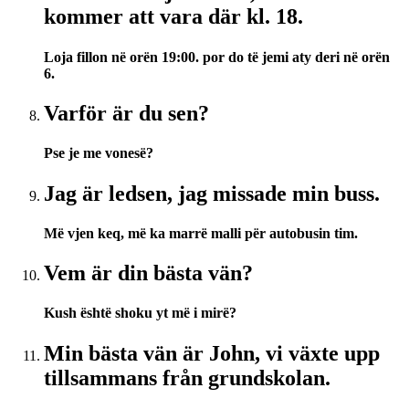
kommer att vara där kl. 18.
Loja fillon në orën 19:00. por do të jemi aty deri në orën
6.
Varför är du sen?
Pse je me vonesë?
Jag är ledsen, jag missade min buss.
Më vjen keq, më ka marrë malli për autobusin tim.
Vem är din bästa vän?
Kush është shoku yt më i mirë?
Min bästa vän är John, vi växte upp
tillsammans från grundskolan.