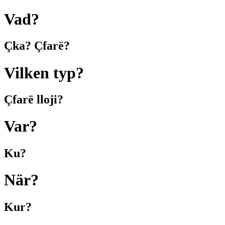
Vad?
Çka? Çfarë?
Vilken typ?
Çfarë lloji?
Var?
Ku?
När?
Kur?