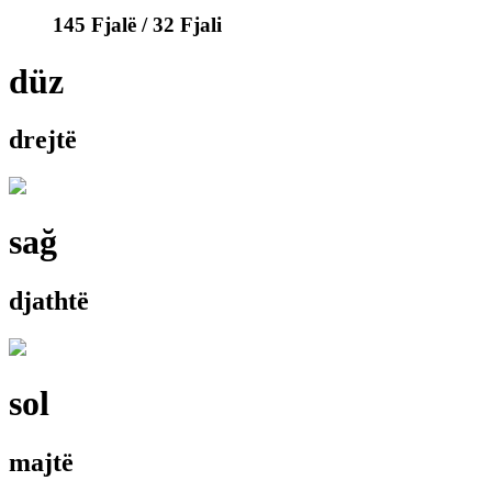
145 Fjalë / 32 Fjali
düz
drejtë
sağ
djathtë
sol
majtë