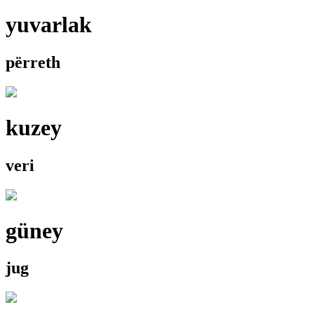
yuvarlak
përreth
kuzey
veri
güney
jug