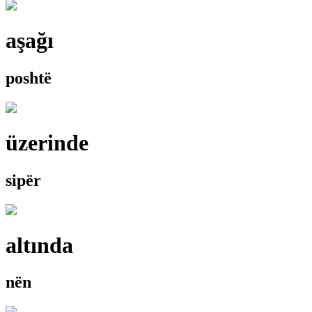
aşağı
poshtë
üzerinde
sipër
altında
nën