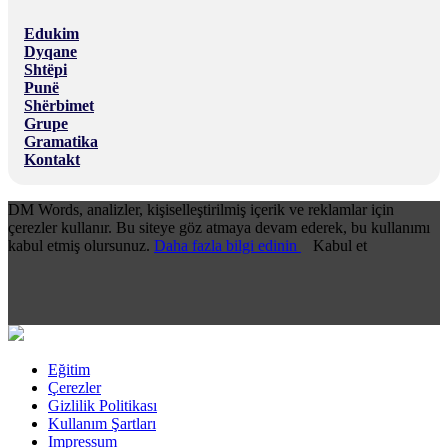
Edukim
Dyqane
Shtëpi
Punë
Shërbimet
Grupe
Gramatika
Kontakt
DM Words, analizler, kişiselleştirilmiş içerik ve reklamlar için
çerezler kullanır. Bu siteye göz atmaya devam ederek, bu kullanımı
kabul etmiş olursunuz.
Daha fazla bilgi edinin
Kabul et
Eğitim
Çerezler
Gizlilik Politikası
Kullanım Şartları
Impressum