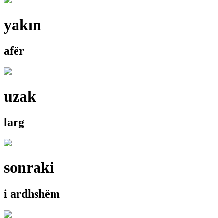
yakın
afër
uzak
larg
sonraki
i ardhshëm