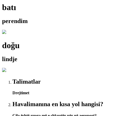
batı
perendim
doğu
lindje
Talimatlar
Drejtimet
Havalimanına en kısa yol hangisi?
Cila është rruga më e shkurtër për në aeroport?