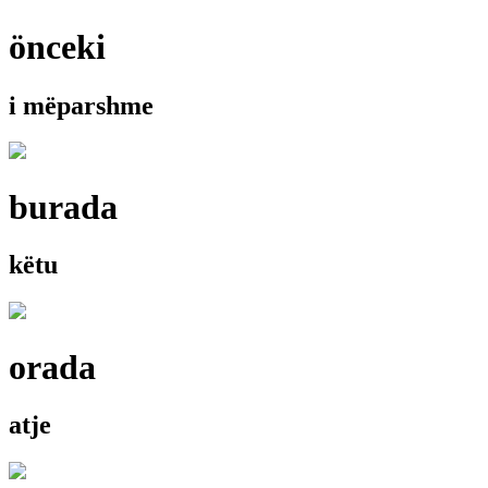
önceki
i mëparshme
burada
këtu
orada
atje