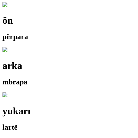
ön
përpara
arka
mbrapa
yukarı
lartë