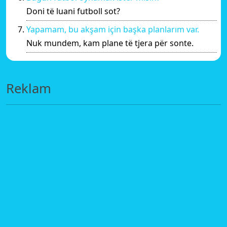
Doni të luani futboll sot?
Yapamam, bu akşam için başka planlarım var.
Nuk mundem, kam plane të tjera për sonte.
Reklam