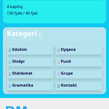
4 kapituj
130 fjalë / 40 fjali
Kategori
Edukim
Dyqane
Shtëpi
Punë
Shërbimet
Grupe
Gramatika
Kontakt