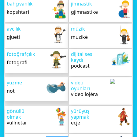
bahçıvanlık
jimnastik
kopshtari
gjimnastikë
avcılık
müzik
gjueti
muzikë
fotoğrafçılık
dijital ses
kaydı
fotografi
podcast
yüzme
video
oyunları
not
video lojëra
gönüllü
yürüyüş
olmak
yapmak
vullnetar
ecje