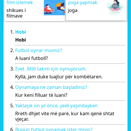
film izlemek
yoga yapmak
shikues i
joga
filmave
Hobi
Hobi
Futbol oynar mısınız?
A luani futboll?
Evet. Milli takım için oynuyorum.
Kyllä, jam duke luajtur për kombëtaren.
Oynamaya ne zaman başladınız?
Kur keni filluar të luani?
Yaklaşık on yıl önce, yedi yaşındayken
Rreth dhjet vite më parë, kur kam qenë shtat
vjeçar.
Bugün futbol oynamak ister misin?