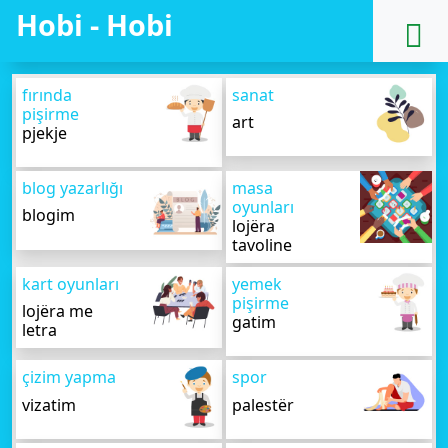
Hobi - Hobi
fırında
sanat
pişirme
art
pjekje
blog yazarlığı
masa
oyunları
blogim
lojëra
tavoline
kart oyunları
yemek
pişirme
lojëra me
gatim
letra
çizim yapma
spor
vizatim
palestër