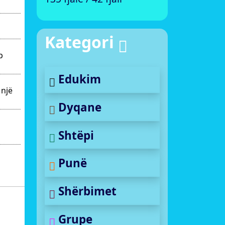
Kategori
p
Edukim
 një
Dyqane
Shtëpi
Punë
Shërbimet
Grupe