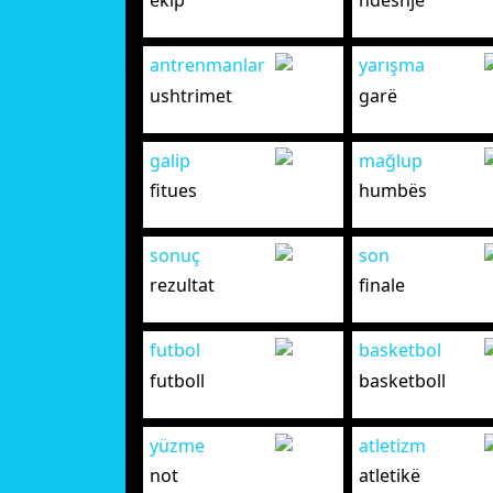
ekip
ndeshje
antrenmanlar
yarışma
ushtrimet
garë
galip
mağlup
fitues
humbës
sonuç
son
rezultat
finale
futbol
basketbol
futboll
basketboll
yüzme
atletizm
not
atletikë