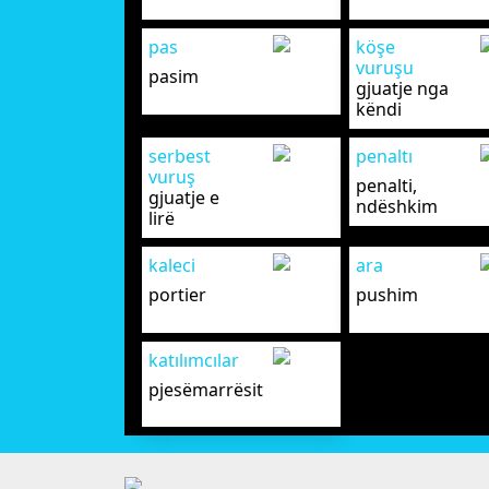
pas
köşe
vuruşu
pasim
gjuatje nga
këndi
serbest
penaltı
vuruş
penalti,
gjuatje e
ndëshkim
lirë
kaleci
ara
portier
pushim
katılımcılar
pjesëmarrësit