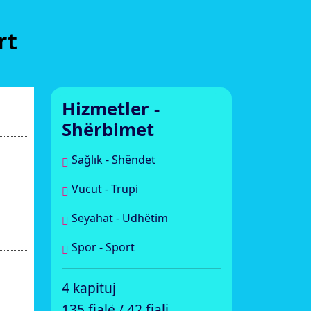
rt
Hizmetler -
Shërbimet
Sağlık - Shëndet
Vücut - Trupi
Seyahat - Udhëtim
Spor - Sport
4 kapituj
135 fjalë / 42 fjali