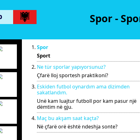
p
Spor - Spo
Spor
Sport
Ne tür sporlar yapıyorsunuz?
Çfarë lloj sportesh praktikoni?
Eskiden futbol oynardım ama dizimden
sakatlandım.
Unë kam luajtur futboll por kam pasur një
dëmtim në gju.
Maç bu akşam saat kaçta?
Në çfarë orë është ndeshja sonte?