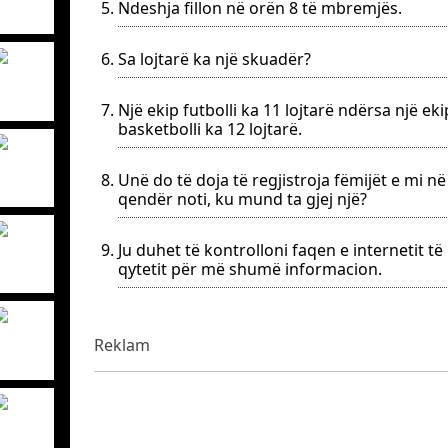
Ndeshja fillon në orën 8 të mbremjës.
Sa lojtarë ka një skuadër?
Një ekip futbolli ka 11 lojtarë ndërsa një eki
basketbolli ka 12 lojtarë.
Unë do të doja të regjistroja fëmijët e mi në
qendër noti, ku mund ta gjej një?
Ju duhet të kontrolloni faqen e internetit të
qytetit për më shumë informacion.
Reklam