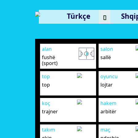
Türkçe
Shqi
alan
salon
fushë
sallë
(sport)
top
oyuncu
top
lojtar
koç
hakem
trajner
arbitër
takım
maç