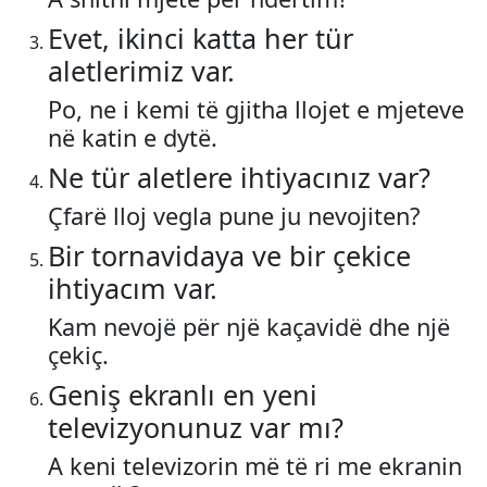
Evet, ikinci katta her tür
aletlerimiz var.
Po, ne i kemi të gjitha llojet e mjeteve
në katin e dytë.
Ne tür aletlere ihtiyacınız var?
Çfarë lloj vegla pune ju nevojiten?
Bir tornavidaya ve bir çekice
ihtiyacım var.
Kam nevojë për një kaçavidë dhe një
çekiç.
Geniş ekranlı en yeni
televizyonunuz var mı?
A keni televizorin më të ri me ekranin