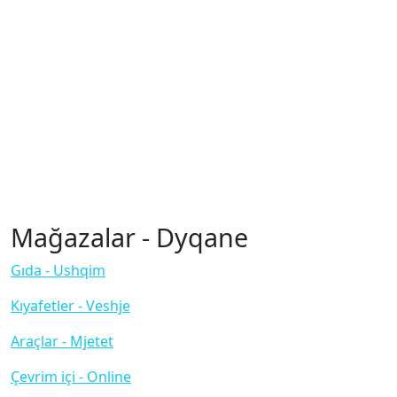
Mağazalar - Dyqane
Gıda - Ushqim
Kıyafetler - Veshje
Araçlar - Mjetet
Çevrim içi - Online