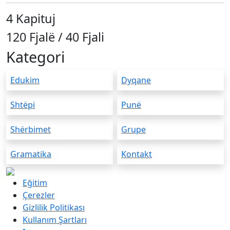
4 Kapituj
120 Fjalë / 40 Fjali
Kategori
Edukim
Dyqane
Shtëpi
Punë
Shërbimet
Grupe
Gramatika
Kontakt
Eğitim
Çerezler
Gizlilik Politikası
Kullanım Şartları