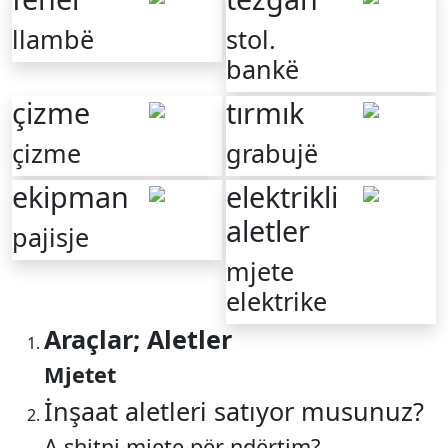
llambë
stol.
bankë
çizme
tırmık
çizme
grabujë
ekipman
elektrikli
aletler
pajisje
mjete
elektrike
Araçlar; Aletler
Mjetet
İnşaat aletleri satıyor musunuz?
A shitni mjete për ndërtim?