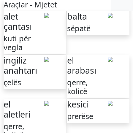
Araçlar - Mjetet
alet
balta
çantası
sëpatë
kuti për
vegla
ingiliz
el
anahtarı
arabası
çelës
qerre,
kolicë
el
kesici
aletleri
prerëse
qerre,