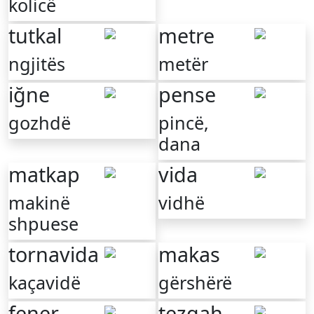
kolicë
tutkal
metre
ngjitës
metër
iğne
pense
gozhdë
pincë,
dana
matkap
vida
makinë
vidhë
shpuese
tornavida
makas
kaçavidë
gërshërë
fener
tezgah