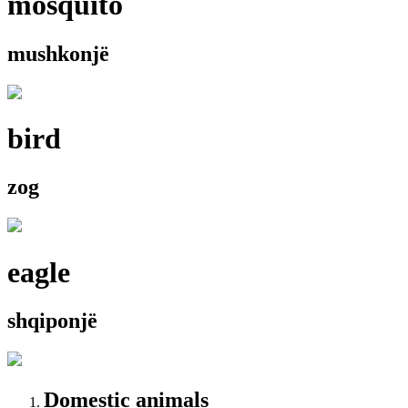
mosquito
mushkonjë
bird
zog
eagle
shqiponjë
Domestic animals