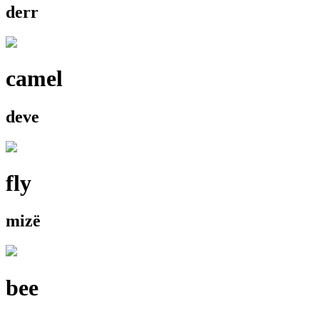
derr
camel
deve
fly
mizë
bee