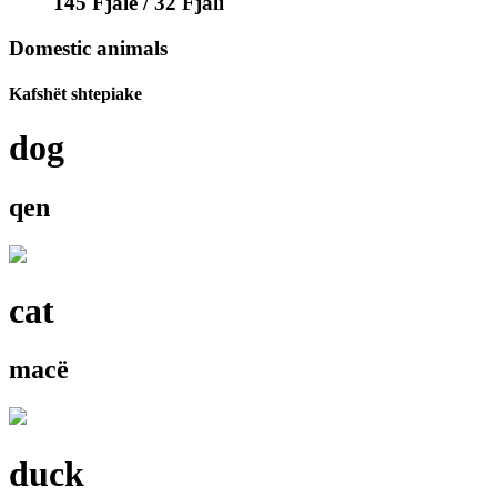
145 Fjalë / 32 Fjali
Domestic animals
Kafshët shtepiake
dog
qen
cat
macë
duck