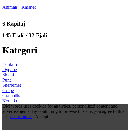
Animals - Kafshët
6 Kapituj
145 Fjalë / 32 Fjali
Kategori
Edukim
Dyqane
Shtëpi
Punë
Shërbimet
Grupe
Gramatika
Kontakt
DM words uses cookies for analytics, personalized content and
advertisements. By continuing to browse this site, you agree to this
use
Learn more
Accept