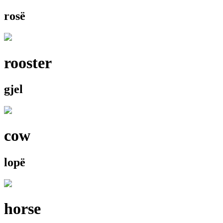
rosë
rooster
gjel
cow
lopë
horse