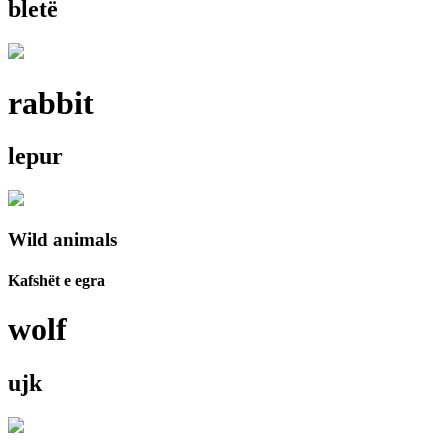
bletë
rabbit
lepur
Wild animals
Kafshët e egra
wolf
ujk