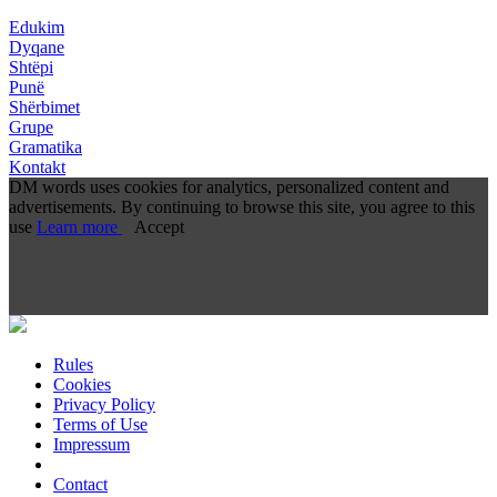
Edukim
Dyqane
Shtëpi
Punë
Shërbimet
Grupe
Gramatika
Kontakt
DM words uses cookies for analytics, personalized content and
advertisements. By continuing to browse this site, you agree to this
use
Learn more
Accept
Rules
Cookies
Privacy Policy
Terms of Use
Impressum
Contact