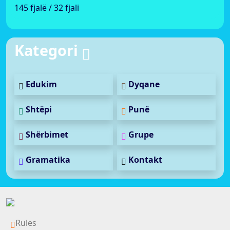
145 fjalë / 32 fjali
Kategori
Edukim
Dyqane
Shtëpi
Punë
Shërbimet
Grupe
Gramatika
Kontakt
Rules