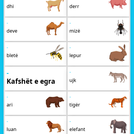
dhi
derr
-
-
deve
mizë
-
-
bletë
lepur
-
-
Kafshët e egra
ujk
-
-
ari
tigër
-
-
luan
elefant