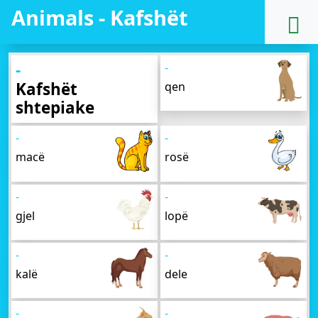
Animals - Kafshët
-
-
Kafshët
qen
shtepiake
-
-
macë
rosë
-
-
gjel
lopë
-
-
kalë
dele
-
-