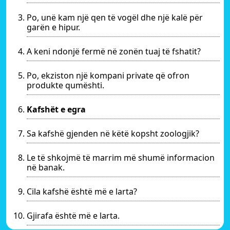
Po, unë kam një qen të vogël dhe një kalë për
garën e hipur.
A keni ndonjë fermë në zonën tuaj të fshatit?
Po, ekziston një kompani private që ofron
produkte qumështi.
Kafshët e egra
Sa kafshë gjenden në këtë kopsht zoologjik?
Le të shkojmë të marrim më shumë informacion
në banak.
Cila kafshë është më e larta?
Gjirafa është më e larta.