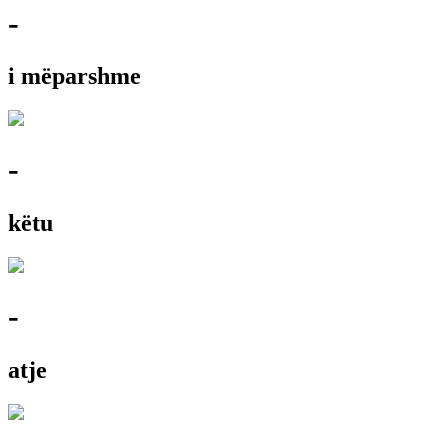
-
i mëparshme
-
këtu
-
atje