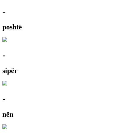
-
poshtë
-
sipër
-
nën