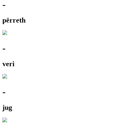
-
përreth
-
veri
-
jug