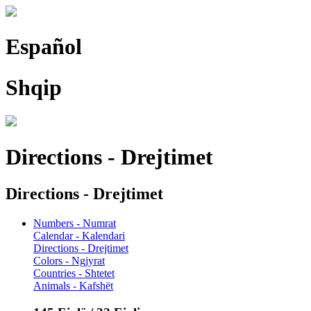
Español
Shqip
Directions - Drejtimet
Directions - Drejtimet
Numbers - Numrat
Calendar - Kalendari
Directions - Drejtimet
Colors - Ngjyrat
Countries - Shtetet
Animals - Kafshët