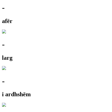
-
afër
-
larg
-
i ardhshëm