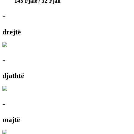
145 Fjalë / 32 Fjali
-
drejtë
-
djathtë
-
majtë