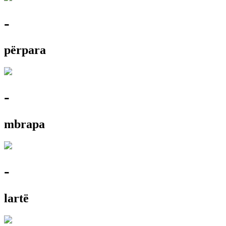
-
përpara
-
mbrapa
-
lartë